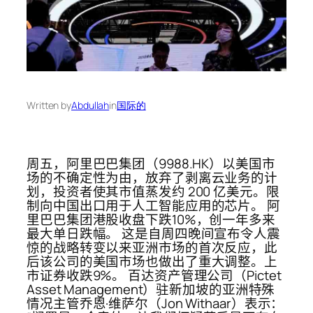
Written by
Abdullah
in
国际的
周五，阿里巴巴集团（9988.HK）以美国市
场的不确定性为由，放弃了剥离云业务的计
划，投资者使其市值蒸发约 200 亿美元。限
制向中国出口用于人工智能应用的芯片。 阿
里巴巴集团港股收盘下跌10%，创一年多来
最大单日跌幅。 这是自周四晚间宣布令人震
惊的战略转变以来亚洲市场的首次反应，此
后该公司的美国市场也做出了重大调整。上
市证券收跌9%。 百达资产管理公司（Pictet
Asset Management）驻新加坡的亚洲特殊
情况主管乔恩·维萨尔（Jon Withaar）表示：