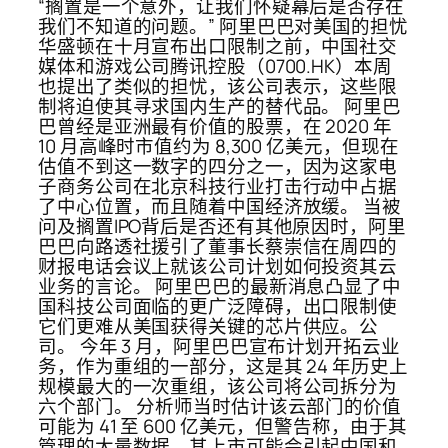
“搁置是一个意外，让我们怀疑幕后是否存在
我们不知道的问题。” 阿里巴巴对美国的担忧
华盛顿在十月宣布出口限制之前，中国社交
媒体和游戏公司腾讯控股（0700.HK）本周
也提出了类似的担忧，该公司表示，这些限
制将迫使其寻求国内生产的替代品。 阿里巴
巴曾经是亚洲最有价值的股票，在 2020 年
10 月高峰时市值约为 8,300 亿美元，但现在
估值不到这一数字的四分之一，因为这家电
子商务公司在北京科技行业打击行动中占据
了中心位置，而且随着中国经济放缓。 当被
问及搁置IPO背后是否还有其他原因时，阿里
巴巴向路透社援引了董事长蔡崇信在周四的
财报电话会议上就该公司计划如何投资其云
业务的言论。 阿里巴巴的最新消息凸显了中
国科技公司面临的更广泛障碍，出口限制使
它们更难从美国获得关键的芯片供应。公
司。 今年 3 月，阿里巴巴宣布计划开拓云业
务，作为重组的一部分，这是其 24 年历史上
规模最大的一次重组，该公司将公司拆分为
六个部门。 分析师当时估计该云部门的价值
可能为 41 至 600 亿美元，但警告称，由于其
管理的大量数据，其上市可能会引起中国和