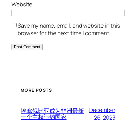
Website
Save my name, email, and website in this
browser for the next time I comment.
MORE POSTS
December
埃塞俄比亚成为非洲最新
一个主权违约国家
26, 2023