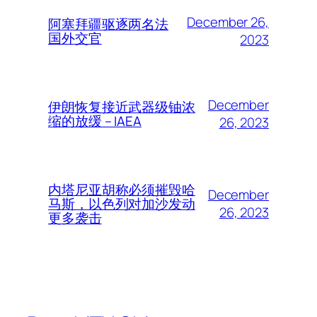
December 26,
阿塞拜疆驱逐两名法
国外交官
2023
December
伊朗恢复接近武器级铀浓
缩的放缓 – IAEA
26, 2023
内塔尼亚胡称必须摧毁哈
December
马斯，以色列对加沙发动
26, 2023
更多袭击