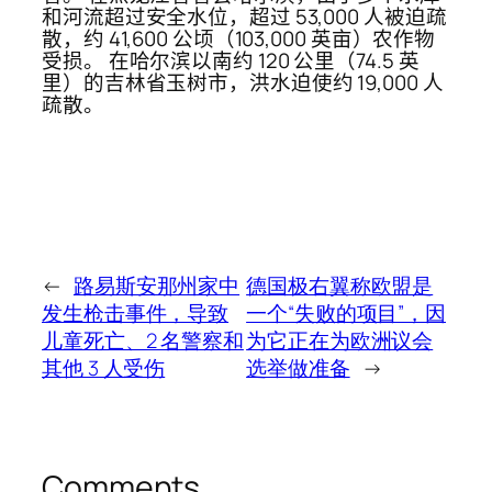
和河流超过安全水位，超过 53,000 人被迫疏
散，约 41,600 公顷（103,000 英亩）农作物
受损。 在哈尔滨以南约 120 公里（74.5 英
里）的吉林省玉树市，洪水迫使约 19,000 人
疏散。
←
路易斯安那州家中
德国极右翼称欧盟是
发生枪击事件，导致
一个“失败的项目”，因
儿童死亡、2 名警察和
为它正在为欧洲议会
其他 3 人受伤
选举做准备
→
Comments