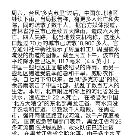
周六，台风“多克苏里”过后，中国东北地区
继续下雨，当局报告称，有更多人死亡和失
踪，同时疏散了数千人。 据官方媒体报道，
吉林省舒兰市已连续五天降雨，造成六人死
亡、四人失踪。 据当地救灾机构称，这座人
口超过 70 万的城市已疏散 18,900 多人。官
方通讯社中新社展示了房屋和工厂周围被水
淹没的街道的图像。截至周五下午，该市的
平均降水量已达到 111.7 毫米（4.4 英寸）。
中国一些地区正面临破纪录的降雨，而另一
些地区则遭受夏季酷暑和干旱，威胁农作
物。自七月下旬以来，台风“多克苏里”的残
余暴雨袭击了中国北部，扰乱了数百万人的
生活。本周，北京附近和邻近的河北省发生
洪水，造成至少 22 人死亡。 在被誉为中国
“北方大粮仓”的东北部黑龙江省，雨水淹没
了农场和街道，导致数千人疏散。 在尚志
市，强降雨使道路变成河流，数千户家庭被
淹。 国家应急管理部门表示，黑龙江省有25
条河流面临决堤威胁，救灾队伍已派往该
省。 在黑龙江省省会哈尔滨，由于多个水库