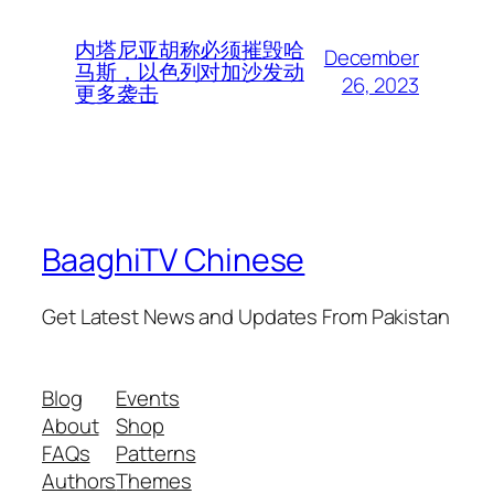
内塔尼亚胡称必须摧毁哈
December
马斯，以色列对加沙发动
26, 2023
更多袭击
BaaghiTV Chinese
Get Latest News and Updates From Pakistan
Blog
Events
About
Shop
FAQs
Patterns
Authors
Themes