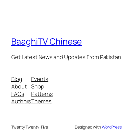
BaaghiTV Chinese
Get Latest News and Updates From Pakistan
Blog
Events
About
Shop
FAQs
Patterns
Authors
Themes
Twenty Twenty-Five
Designed with
WordPress