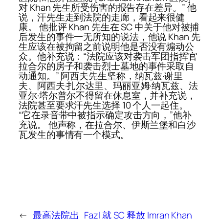
对 Khan 先生所受伤害的报告存在差异。” 他
说，汗先生走到法院的走廊，看起来很健
康。 他批评 Khan 先生在 SC 中关于他对被捕
后发生的事件一无所知的说法，他说 Khan 先
生应该在被拘留之前说明他是否没有煽动公
众。他补充说：“法院应该对袭击军团指挥官
拉合尔的房子和袭击烈士墓地的事件采取自
动通知。” 阿西夫先生坚称，纳瓦兹·谢里
夫、阿西夫·扎尔达里、玛丽亚姆·纳瓦兹、法
亚尔·塔尔普尔不得留在休息室，并补充说，
法院甚至要求汗先生选择 10 个人一起住。
“它在录音带中被指示确定攻击方向，”他补
充说。 他声称，在拉合尔、伊斯兰堡和白沙
瓦发生的事情有一个模式。
←
最高法院出
Fazl 就 SC 释放 Imran Khan