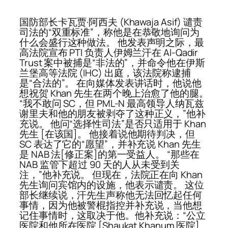
国防部长卡瓦贾·阿西夫 (Khawaja Asif) 谴责
司法的“双重标准”，称他是在恭敬地询问为
什么会盛行这种做法。 他发表声明之际，最
高法院宣布 PTI 负责人伊姆兰汗在 Al-Qadir
Trust 案中被捕是“非法的”，并命令他在伊斯
兰堡高等法院 (IHC) 出庭，该法院称逮捕
是“合法的”。 在向媒体发表讲话时，他说他
想祝贺 Khan 先生在两个晚上治愈了他的腿。
“我不敢问 SC，但 PML-N 最高领导人纳瓦兹
谢里夫和他的朋友被剥夺了这种正义，”他补
充说。 他问“选择性司法”是否只适用于 Khan
先生 [在该国]。 他接着说他期待判决，但
SC 表达了它的“愿望”，并补充说 Khan 先生
是 NAB 法[修正案]的第一受益人。 “那些在
NAB 监管下超过 90 天的人从未受到关
注，”他补充说。 但现在，法院正在向 Khan
先生询问宾馆内的设施，他表示谴责。 这位
部长继续说，汗先生声称他无法回忆起任何
事情，因为他被警棍指控并补充说，当他想
记住事情时，这取决于他。他补充说：“公立
医院和他所在医院 [Shaukat Khanum 医院]