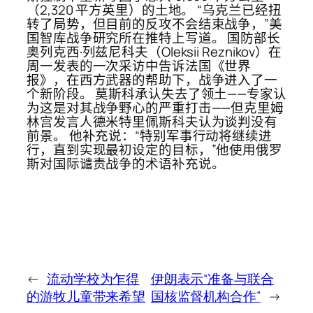
（2,320 平方英里）的土地。 “乌克兰已经扭
转了局势，但目前的反攻不会结束战争，”美
国智库战争研究所在推特上写道。 国防部长
奥列克西·列兹尼科夫（Oleksii Reznikov）在
周一发表的一次采访中告诉法国《世界
报》，在西方武器的帮助下，战争进入了一
个新阶段。 莫斯科承认失去了领土——专家认
为这是对其战争野心的严重打击——但克里姆
林宫发言人德米特里佩斯科夫认为谈判没有
前景。 他补充说：“特别军事行动将继续进
行，直到实现最初设定的目标，”他使用俄罗
斯对国际谴责战争的术语补充说。
←
流动学校为乍得
伊朗表示“准备与联合
的游牧儿童带来希望
国核监督机构合作”
→