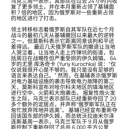
乌克兰周一表示，其部队在过去 24 小时内收
复了更多领土，并在本月重新占领了基辅面
积 7 倍的地区，因为俄罗斯对一些重新占领
的地区进行了打击。
领土转移标志着俄罗斯自其军队在近七个月
战斗的最初几天从基辅撤回以来最大的逆转
之一，但莫斯科表示它距离同意谈判和平还
差得远。 最近几天俄罗斯军队的撤退让当地
人哭泣着，让当地人走上炸弹坑的街道，包
括周日在战略性但严重受损的伊久姆镇。 64
岁的尤里·库洛奇卡 (Yuriy Kurochka) 说：“仅
仅说我很开心是不够的。我只是没有足够的
语言来表达自己。” 然而，在基辅表示俄罗斯
对电力基础设施的袭击导致电力故障的第二
天，莫斯科宣布对哈尔科夫地区的填海地区
进行空中、火箭和大炮袭击。 报复性炮火发
生之际，乌克兰表示部队已经重新夺回了 20
多个额外的定居点，并声称“俄罗斯军队正在
匆忙放弃阵地并逃离”。 基辅已经宣布重新夺
回该国东部的伊久姆，而总统沃拉迪米尔泽
连斯基周一表示，乌克兰军队于 9 月从俄罗
斯控制下重新夺回了总共 6,000 平方公里