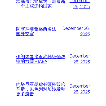
December
埃塞俄比亚成为非洲最新
一个主权违约国家
26, 2023
December 26,
阿塞拜疆驱逐两名法
国外交官
2023
December
伊朗恢复接近武器级铀浓
缩的放缓 – IAEA
26, 2023
内塔尼亚胡称必须摧毁哈
December
马斯，以色列对加沙发动
26, 2023
更多袭击