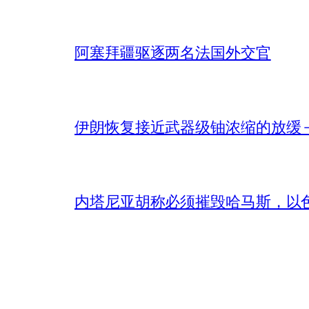
阿塞拜疆驱逐两名法国外交官
伊朗恢复接近武器级铀浓缩的放缓 – 
内塔尼亚胡称必须摧毁哈马斯，以