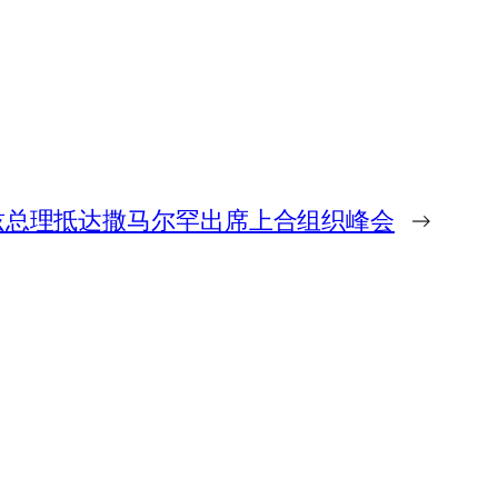
兹总理抵达撒马尔罕出席上合组织峰会
→