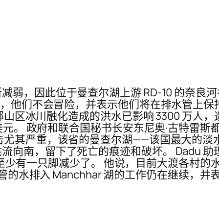
，因此位于曼查尔湖上游 RD-10 的奈良河谷
然而，他们不会冒险，并表示他们将在排水管上保
部山区冰川融化造成的洪水已影响 3300 万人，
亿美元。 政府和联合国秘书长安东尼奥·古特雷
击尤其严重，该省的曼查尔湖——该国最大的淡
留下了死亡的痕迹和破坏。 Dadu 助理专员 Sh
同位置至少有一只脚减少了。 他说，目前大渡各村的水
示，MNV 排水管的水排入 Manchhar 湖的工作仍