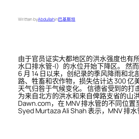
Written by
Abdullah
in
巴基斯坦
由于官员证实大都地区的洪水强度也有所减弱
水口排水管-I）的水位开始下降区。 
6 月 14 日以来，创纪录的季风降雨和北
路、牲畜和农作物，损失估计达 300 
天气归咎于气候变化。 信德省受到的打
为来自北方的洪水和来自俾路支省的山洪流向南，
Dawn.com，在 MNV 排水管的不
Syed Murtaza Ali Shah 表