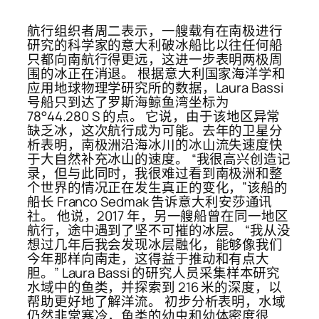
航行组织者周二表示，一艘载有在南极进行
研究的科学家的意大利破冰船比以往任何船
只都向南航行得更远，这进一步表明两极周
围的冰正在消退。 根据意大利国家海洋学和
应用地球物理学研究所的数据，Laura Bassi
号船只到达了罗斯海鲸鱼湾坐标为
78°44.280 S 的点。 它说，由于该地区异常
缺乏冰，这次航行成为可能。去年的卫星分
析表明，南极洲沿海冰川的冰山流失速度快
于大自然补充冰山的速度。 “我很高兴创造记
录，但与此同时，我很难过看到南极洲和整
个世界的情况正在发生真正的变化，”该船的
船长 Franco Sedmak 告诉意大利安莎通讯
社。 他说，2017 年，另一艘船曾在同一地区
航行，途中遇到了坚不可摧的冰层。 “我从没
想过几年后我会发现冰层融化，能够像我们
今年那样向南走，这得益于推动和有点大
胆。” Laura Bassi 的研究人员采集样本研究
水域中的鱼类，并探索到 216 米的深度，以
帮助更好地了解洋流。 初步分析表明，水域
仍然非常寒冷，鱼类的幼虫和幼体密度很