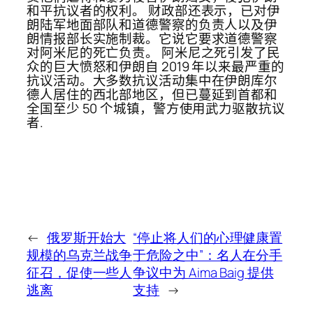
和平抗议者的权利。 财政部还表示，已对伊
朗陆军地面部队和道德警察的负责人以及伊
朗情报部长实施制裁。它说它要求道德警察
对阿米尼的死亡负责。 阿米尼之死引发了民
众的巨大愤怒和伊朗自 2019 年以来最严重的
抗议活动。大多数抗议活动集中在伊朗库尔
德人居住的西北部地区，但已蔓延到首都和
全国至少 50 个城镇，警方使用武力驱散抗议
者.
←
俄罗斯开始大
“停止将人们的心理健康置
规模的乌克兰战争
于危险之中”：名人在分手
征召，促使一些人
争议中为 Aima Baig 提供
逃离
支持
→