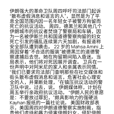
伊朗强大的革命卫队周四呼吁司法部门起诉
“散布虚假消息和谣言的人”，显然是为了平
息全国范围内因一名年轻女子被警方拘留而
死亡的抗议活动。 周四，德黑兰和其他几个
伊朗城市的抗议者焚烧了警察局和车辆，因
为一名被伊斯兰共和国道德警察拘留的妇女
死亡引发的骚乱连续第六天加剧，有报道称
安全部队遭到袭击。 22 岁的 Mahsa Amini 上
周因穿着“不合适的服装”被德黑兰的道德警
察逮捕后去世。她在拘留期间陷入昏迷。当
局表示，他们将对死因展开调查。 卫兵在一
份声明中对阿米尼的家人和亲属表示同情。
“我们已要求司法部门查明那些在社交媒体和
街头散布虚假消息和谣言，危害社会心理安
全的人，并果断处理，”在镇压抗议活动的警
卫队中说。过去，说。 伊朗媒体称，计划在
周五举行亲政府抗议活动。 “伊朗人民的意愿
是：不要放过罪犯，”颇具影响力的强硬派
Kayhan 报纸的一篇社论说。 美国财政部表
示，美国周四对伊朗道德警察实施制裁，指
责他们虐待和暴力侵害伊朗妇女，侵犯伊朗