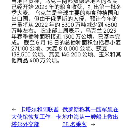
当地官员称，乌克兰南部敖德萨地区的农民
已经开始 2023 年的粮食收获，打出第一批冬
季大麦。 乌克兰是全球主要的粮食种植国和
出口国，但由于俄罗斯的入侵，预计今年的
产量将从 2022 年的 5300 万吨减少到 4500
万吨左右。 农业部上周表示，乌克兰 2023
年春季播种面积接近 1300 万公顷，已基本完
成。 截至 6 月 16 日的总播种面积包括春小麦
271,100 公顷、大麦 810,000 公顷、豌豆
138,500 公顷、燕麦 146,200 公顷、玉米和其
他商品 400 万公顷。
←
卡塔尔和阿联酋
俄罗斯称其一艘军舰在
大使馆恢复工作 – 卡
地中海从一艘船上救出
塔尔外交部
68 名乘客
→