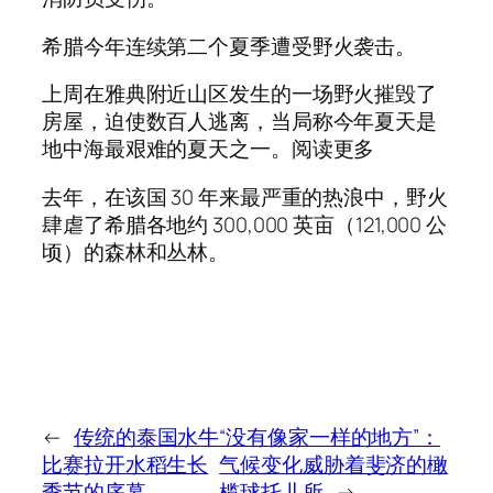
希腊今年连续第二个夏季遭受野火袭击。
上周在雅典附近山区发生的一场野火摧毁了
房屋，迫使数百人逃离，当局称今年夏天是
地中海最艰难的夏天之一。阅读更多
去年，在该国 30 年来最严重的热浪中，野火
肆虐了希腊各地约 300,000 英亩（121,000 公
顷）的森林和丛林。
←
传统的泰国水牛
“没有像家一样的地方”：
比赛拉开水稻生长
气候变化威胁着斐济的橄
季节的序幕
榄球托儿所
→