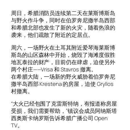
周日，希腊消防员连续第二天在莱斯博斯岛
与野火作斗争，同时在伯罗奔尼撒半岛西部
和希腊北部也发生了新的火灾，随着热浪的
袭来，他们疏散了附近的定居点。
周六，一场野火在土耳其附近爱琴海莱斯博
斯岛的山区森林中开始，烧毁了海滩度假胜
地瓦泰拉的财产，目前仍在肆虐，迫使另外
两个村庄——Vrisa 和 Stavros 撤离。
在希腊大陆，一场新的野火威胁着伯罗奔尼
撒半岛西部 Krestena 的房屋，迫使 Gryllos
村撤离。
“大火已经包围了克雷斯特纳，有报道称房屋
受损，我们需要帮助，”镇议会成员阿纳斯塔
西奥斯卡纳罗斯告诉希腊广播公司 Open
TV。