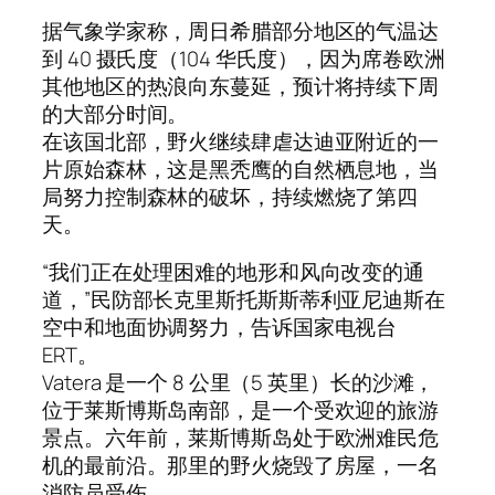
据气象学家称，周日希腊部分地区的气温达
到 40 摄氏度（104 华氏度），因为席卷欧洲
其他地区的热浪向东蔓延，预计将持续下周
的大部分时间。
在该国北部，野火继续肆虐达迪亚附近的一
片原始森林，这是黑秃鹰的自然栖息地，当
局努力控制森林的破坏，持续燃烧了第四
天。
“我们正在处理困难的地形和风向改变的通
道，”民防部长克里斯托斯斯蒂利亚尼迪斯在
空中和地面协调努力，告诉国家电视台
ERT。
Vatera 是一个 8 公里（5 英里）长的沙滩，
位于莱斯博斯岛南部，是一个受欢迎的旅游
景点。六年前，莱斯博斯岛处于欧洲难民危
机的最前沿。那里的野火烧毁了房屋，一名
消防员受伤。