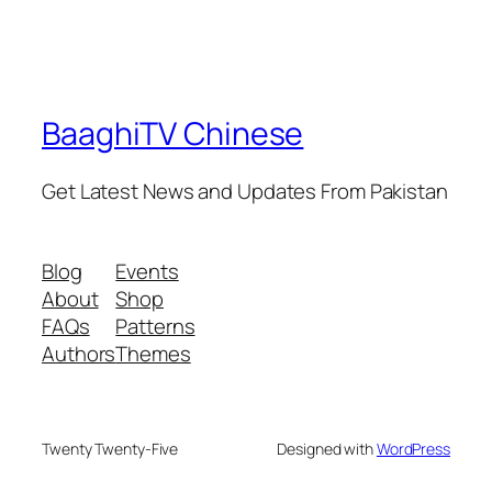
BaaghiTV Chinese
Get Latest News and Updates From Pakistan
Blog
Events
About
Shop
FAQs
Patterns
Authors
Themes
Twenty Twenty-Five
Designed with
WordPress