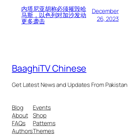
内塔尼亚胡称必须摧毁哈
December
马斯，以色列对加沙发动
26, 2023
更多袭击
BaaghiTV Chinese
Get Latest News and Updates From Pakistan
Blog
Events
About
Shop
FAQs
Patterns
Authors
Themes