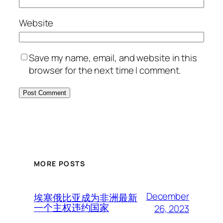
Website
Save my name, email, and website in this
browser for the next time I comment.
MORE POSTS
December
埃塞俄比亚成为非洲最新
一个主权违约国家
26, 2023