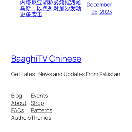
内塔尼亚胡称必须摧毁哈
December
马斯，以色列对加沙发动
26, 2023
更多袭击
BaaghiTV Chinese
Get Latest News and Updates From Pakistan
Blog
Events
About
Shop
FAQs
Patterns
Authors
Themes