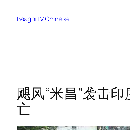
Skip
to
BaaghiTV Chinese
content
飓风“米昌”袭击印
亡