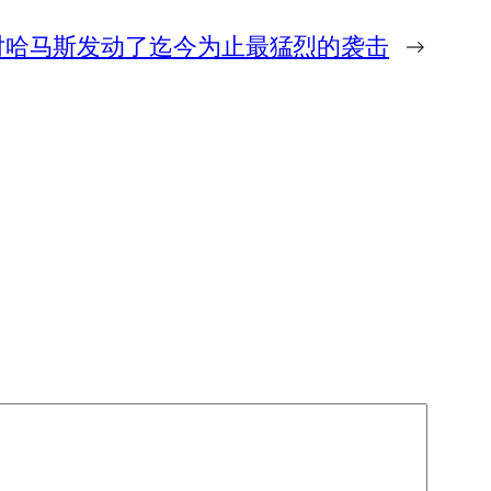
对哈马斯发动了迄今为止最猛烈的袭击
→