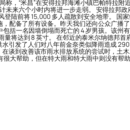
象局称，“米昌”在安得拉邦海滩小镇巴帕特拉附近
预计未来六个小时内将进一步走弱。 安得拉邦
前将 ​​15,000 多人疏散到安全地带。 国家救灾
切措施，配备了所有设备。昨天我们还向公众广播
中包括一名因墙倒塌而死亡的 4 岁男孩。该州有
降雨量将达到 8 英寸。 在邻近的泰米尔纳德
洪水引发了人们对八年前金奈类似降雨造成 29
谈到改善该市雨水排放系统的尝试时，土木工程师兼地
有很大帮助，但在特大雨和特大雨中则没有帮助