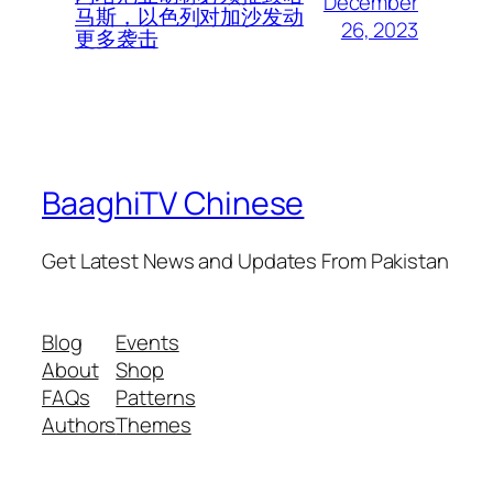
December
马斯，以色列对加沙发动
26, 2023
更多袭击
BaaghiTV Chinese
Get Latest News and Updates From Pakistan
Blog
Events
About
Shop
FAQs
Patterns
Authors
Themes