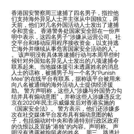
香港国安警察周三逮捕了四名男子，指控他
们支持海外异见人士并主张从中国独立，两
天前，他们对几名外国活动人士发出了逮捕
令和赏金。 香港警务处国家安全部在一份声
明中表示，这四名男子“涉嫌从运营公司、社
交平台和移动应用程序接收资金，以支持逃
亡海外并继续从事危害国家安全活动的人”。
。 该声明没有具体将逮捕行动与本周早些时
候针对外国知名异见人士发出的八项逮捕令
联系起来。当地媒体援引未透露姓名的消息
人士的话称，被捕男子与一个名为“Punish
Mee”的在线平台有联系，据称该平台被用来
向八名被通缉的海外活动人士提供经济援
助。 警方声明称，这些人“涉嫌与外国势力勾
结并具有煽动意图”，并称这些人涉嫌违反北
京在2020年民主示威爆发后对香港实施的
《国家安全法》。 警方表示，他们还涉嫌多
次在社交媒体平台发布具有煽动意图的帖
子，包括煽动对中央和香港特别行政区政府
的仇恨以及宣扬“港独”的内容。声明称。 声
明没有透露被拘留者的姓名。 周三，路透社