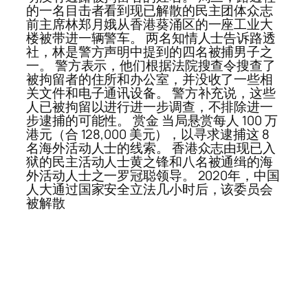
的一名目击者看到现已解散的民主团体众志
前主席林郑月娥从香港葵涌区的一座工业大
楼被带进一辆警车。 两名知情人士告诉路透
社，林是警方声明中提到的四名被捕男子之
一。 警方表示，他们根据法院搜查令搜查了
被拘留者的住所和办公室，并没收了一些相
关文件和电子通讯设备。 警方补充说，这些
人已被拘留以进行进一步调查，不排除进一
步逮捕的可能性。 赏金 当局悬赏每人 100 万
港元（合 128,000 美元），以寻求逮捕这 8
名海外活动人士的线索。 香港众志由现已入
狱的民主活动人士黄之锋和八名被通缉的海
外活动人士之一罗冠聪领导。 2020年，中国
人大通过国家安全立法几小时后，该委员会
被解散