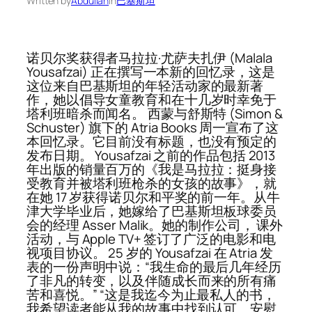
Written by
Abdullah
in
巴基斯坦
诺贝尔奖获得者马拉拉·尤萨夫扎伊 (Malala
Yousafzai) 正在撰写一本新的回忆录，这是
这位来自巴基斯坦的年轻活动家的最新著
作，她以倡导女童教育和在十几岁时幸免于
塔利班暗杀而闻名。 西蒙与舒斯特 (Simon &
Schuster) 旗下的 Atria Books 周一宣布了这
本回忆录。它目前没有标题，也没有预定的
发布日期。 Yousafzai 之前的作品包括 2013
年出版的销量百万的《我是马拉拉：挺身接
受教育并被塔利班枪杀的女孩的故事》，就
在她 17 岁获得诺贝尔和平奖的前一年。从牛
津大学毕业后，她嫁给了巴基斯坦板球委员
会的经理 Asser Malik。她的制作公司， 课外
活动，与 Apple TV+ 签订了广泛的电影和电
视项目协议。 25 岁的 Yousafzai 在 Atria 发
表的一份声明中说：“我生命的最后几年经历
了非凡的转变，以及伴随成长​​而来的所有痛
苦和喜悦。” “这是我迄今为止最私人的书，
我希望读者能从我的故事中找到认可、安慰