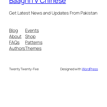
BaaghiTV Chinese
Get Latest News and Updates From Pakistan
Blog
Events
About
Shop
FAQs
Patterns
Authors
Themes
Twenty Twenty-Five
Designed with
WordPress