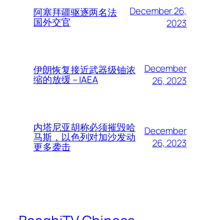
December 26,
阿塞拜疆驱逐两名法
国外交官
2023
December
伊朗恢复接近武器级铀浓
缩的放缓 – IAEA
26, 2023
内塔尼亚胡称必须摧毁哈
December
马斯，以色列对加沙发动
26, 2023
更多袭击