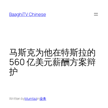
Skip
to
BaaghiTV Chinese
content
马斯克为他在特斯拉的
560 亿美元薪酬方案辩
护
Written by
Mumtaz
in
业务