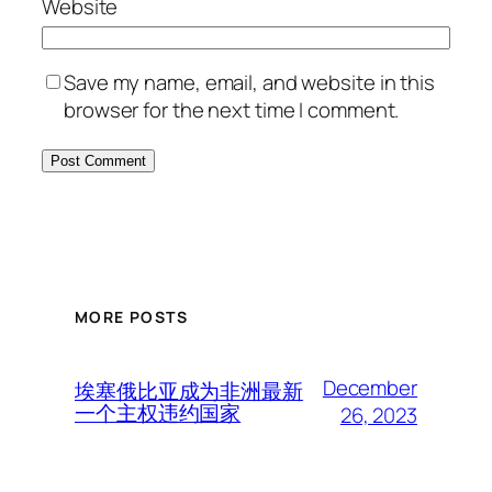
Website
Save my name, email, and website in this
browser for the next time I comment.
MORE POSTS
December
埃塞俄比亚成为非洲最新
一个主权违约国家
26, 2023