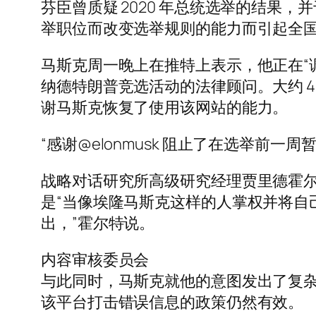
芬臣曾质疑 2020 年总统选举的结果，并
举职位而改变选举规则的能力而引起全国
马斯克周一晚上在推特上表示，他正在“
纳德特朗普竞选活动的法律顾问。大约 4
谢马斯克恢复了使用该网站的能力。
“感谢@elonmusk 阻止了在选举前一周暂
战略对话研究所高级研究经理贾里德霍尔特 
是“当像埃隆马斯克这样的人掌权并将自
出，”霍尔特说。
内容审核委员会
与此同时，马斯克就他的意图发出了复杂的
该平台打击错误信息的政策仍然有效。