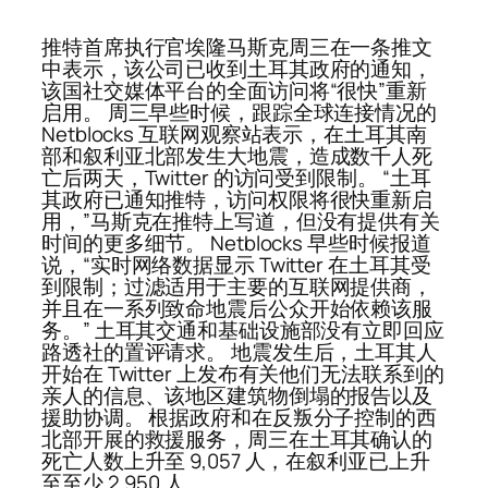
推特首席执行官埃隆马斯克周三在一条推文
中表示，该公司已收到土耳其政府的通知，
该国社交媒体平台的全面访问将“很快”重新
启用。 周三早些时候，跟踪全球连接情况的
Netblocks 互联网观察站表示，在土耳其南
部和叙利亚北部发生大地震，造成数千人死
亡后两天，Twitter 的访问受到限制。 “土耳
其政府已通知推特，访问权限将很快重新启
用，”马斯克在推特上写道，但没有提供有关
时间的更多细节。 Netblocks 早些时候报道
说，“实时网络数据显示 Twitter 在土耳其受
到限制；过滤适用于主要的互联网提供商，
并且在一系列致命地震后公众开始依赖该服
务。” 土耳其交通和基础设施部没有立即回应
路透社的置评请求。 地震发生后，土耳其人
开始在 Twitter 上发布有关他们无法联系到的
亲人的信息、该地区建筑物倒塌的报告以及
援助协调。 根据政府和在反叛分子控制的西
北部开展的救援服务，周三在土耳其确认的
死亡人数上升至 9,057 人，在叙利亚已上升
至至少 2,950 人。