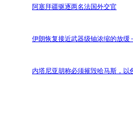
阿塞拜疆驱逐两名法国外交官
伊朗恢复接近武器级铀浓缩的放缓 – 
内塔尼亚胡称必须摧毁哈马斯，以