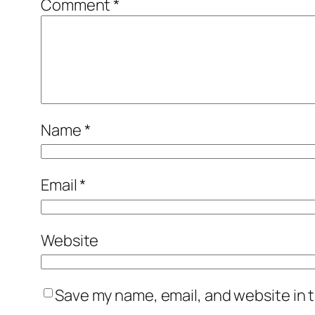
Comment
*
Name
*
Email
*
Website
Save my name, email, and website in t