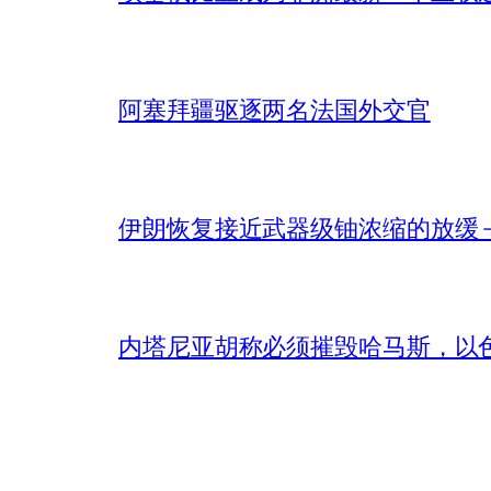
阿塞拜疆驱逐两名法国外交官
伊朗恢复接近武器级铀浓缩的放缓 – 
内塔尼亚胡称必须摧毁哈马斯，以