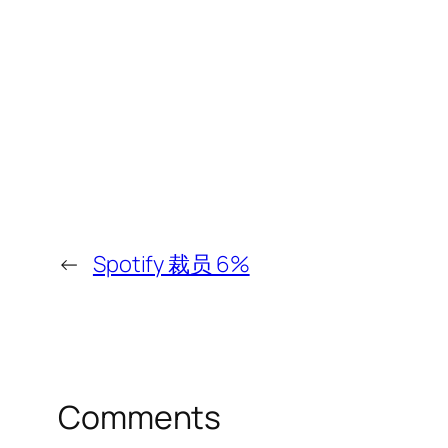
←
Spotify 裁员 6%
Comments