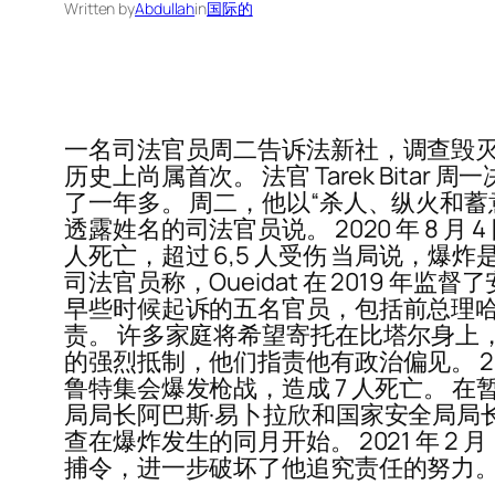
Written by
Abdullah
in
国际的
一名司法官员周二告诉法新社，调查毁灭
历史上尚属首次。 法官 Tarek Bita
了一年多。 周二，他以“杀人、纵火和蓄意
透露姓名的司法官员说。 2020 年 8
人死亡，超过 6,5 人受伤 当局说，
司法官员称，Oueidat 在 2019 
早些时候起诉的五名官员，包括前总理哈
责。 许多家庭将希望寄托在比塔尔身上
的强烈抵制，他们指责他有政治偏见。 2
鲁特集会爆发枪战，造成 7 人死亡。 
局局长阿巴斯·易卜拉欣和国家安全局局
查在爆炸发生的同月开始。 2021 年
捕令，进一步破坏了他追究责任的努力