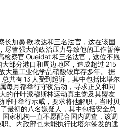
察长加桑·欧埃达和三名法官，这在该国
爆炸的调查，尽管强大的政治压力导致他的工作暂停
官 Oueidat 和三名法官，这位不愿
特的大部分港口和周边地区，造成超过 215
存放大量工业化学品硝酸铵库存多年。 据
。 总共有 13 人受到起诉，其中包括比塔尔
亲属每月都举行守夜活动，寻求正义和问
强大的什叶派穆斯林运动真主党及其盟友
阿迈勒呼吁举行示威，要求将他解职，当时贝
指控了最初的八名嫌疑人，其中包括安全总
嫩，国家机构一直不愿配合国内调查，该调
被免职。 内政部也未能执行比塔尔签发的逮