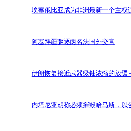
埃塞俄比亚成为非洲最新一个主权
阿塞拜疆驱逐两名法国外交官
伊朗恢复接近武器级铀浓缩的放缓 – 
内塔尼亚胡称必须摧毁哈马斯，以