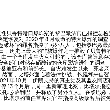
性贝鲁特港口爆炸案的黎巴嫩法官已指控总检
r 周一决定恢复对 2020 年 8 月致命的特大
破坏”的罪名指控了另外八人，包括黎巴嫩最高检察
 月 4 日，历史上最大的非核爆炸之一摧毁了贝鲁
爆炸是由一个仓库发生火灾引起的，该仓库曾随意
年监督了安全部门对储存硝酸铵的仓库裂缝进行的调查
桑迪亚布和前部长。 自灾难发生以来，死者
，然而，比塔尔面临着法律挑战、拖延和来自
021 年 10 月，伊朗支持的真主党及其盟友
在暂停 13 个月后，周一重新审理此案，比塔尔
长托尼·萨利巴，并释放了另外五人。 在黎巴
 2 月，比塔尔的前任首席法官在指控高级政客后
。