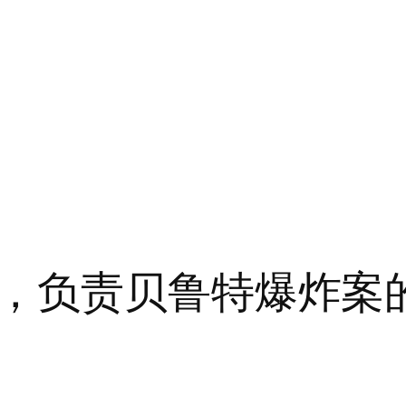
，负责贝鲁特爆炸案