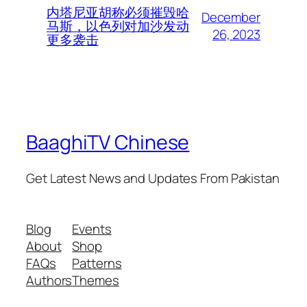
内塔尼亚胡称必须摧毁哈
December
马斯，以色列对加沙发动
26, 2023
更多袭击
BaaghiTV Chinese
Get Latest News and Updates From Pakistan
Blog
Events
About
Shop
FAQs
Patterns
Authors
Themes