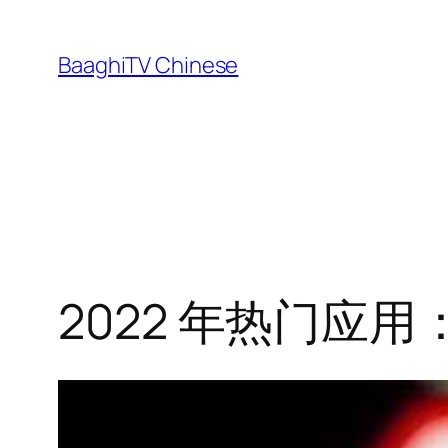
Skip
to
BaaghiTV Chinese
content
2022 年热门应用：