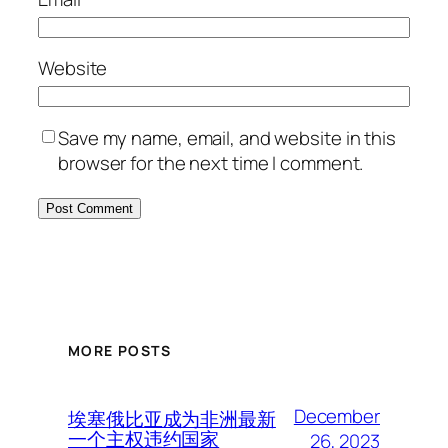
Website
Save my name, email, and website in this
browser for the next time I comment.
MORE POSTS
December
埃塞俄比亚成为非洲最新
一个主权违约国家
26, 2023