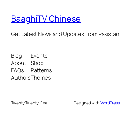
BaaghiTV Chinese
Get Latest News and Updates From Pakistan
Blog
Events
About
Shop
FAQs
Patterns
Authors
Themes
Twenty Twenty-Five
Designed with
WordPress