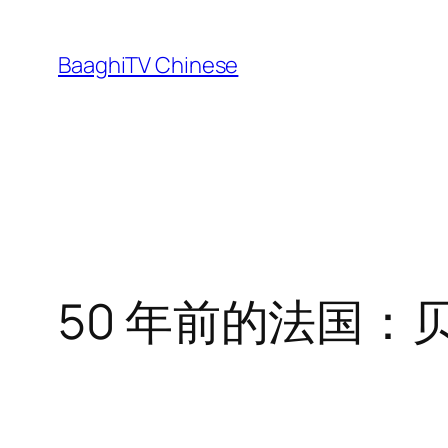
Skip
to
BaaghiTV Chinese
content
50 年前的法国：