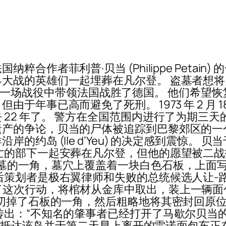
合作者菲利普·贝当 (Philippe Petai
大战的英雄们一起埋葬在凡尔登。 盗墓者想
争中最长的一场战役中带领法国战胜了德国。 他们
于年事已高而避免了死刑。 1973 年 2 月
 22 年了。 警方在全国范围内进行了为期三
产的争论，贝当的尸体被追踪到巴黎郊区的一个
约岛 (Ile d’Yeu) 的决定感到震惊。 贝
亡的部下一起安葬在凡尔登，但他的愿望被二
公墓的一角，墓穴上覆盖着一块白色石板，上面写着“Philipp
后策划者是极右翼律师和失败的总统候选人让-路
ol) 领导了这次行动，将棺材从金库中取出，装上
们切掉了石板的一角，然后粗略地将其密封回原
传出：“不知名的肇事者已经打开了马歇尔贝当
前两天抵达该岛并于第二天早上离开的雷诺面包车