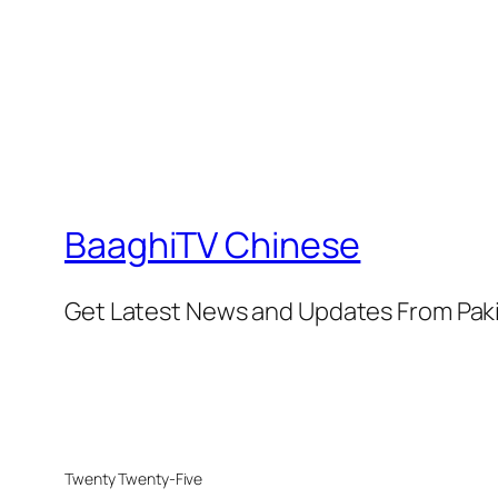
BaaghiTV Chinese
Get Latest News and Updates From Pak
Twenty Twenty-Five