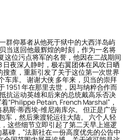
n) 的一群仰慕者从他死于狱中的大西洋岛屿
将贝当送回他最辉煌的时刻，作为一名将
希望恢复这位污点将军的名誉，他因在二战期间
 18 日夜深人静时，极右翼团体在风吹日晒
天的搜查，重新引发了关于这位第一次世界
车库。 谢谢大侠 多年来，贝当的崇拜
当于 1951 年在那里去世，因与纳粹合作而
战抵抗运动英雄和后来的总统戴高乐否决
e Petain, French Marshal”，
易斯·蒂西埃-维尼南库尔。 但正是广告
一辆面包车，然后乘渡轮运往大陆。 六个人轻
位，这些细节立即引起了第二天早上巡逻
的墓碑，”法新社在一份高度优先的公告中
正在全国范围内展开追捕。关于谁可能是这