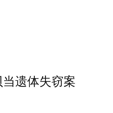
贝当遗体失窃案