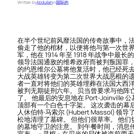
Written by
Abdullah
in
国际的
在半个世纪前风靡法国的传奇故事中，法国纳粹
偷走了他的棺材，以便将他与第一次世界
军，他在 1914 年至 1918 年战
领导法国通敌的维希政府而被判叛国罪，但由
的约恩维尔公墓将他复活时，他已经死去
大战英雄转变为第二次世界大战恶棍的遗
者一直对将他们的英雄埋葬在法国大西洋沿岸的
被判无期徒刑六年。 贝当曾要求与他阵
了。 他最后的安息地在 Port-Joinville 
顶部有一个白色十字架。 这次袭击的幕
人休伯特·马索尔 (Hubert Mass
松地清理了墓碑。 但他们很草率。 他
的墓地守卫的注意。 到午餐时间，消息
宣布。 – 寻棺 – 在贝当的尸体被盗