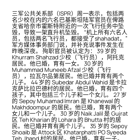
三军公共关系部（ISPR）周一表示，包括两
名少校在内的六名巴基斯坦陆军官员在俾路
支省哈奈市霍斯特附近的一次飞行任务中坠
毁，导致一架直升机坠毁。 “机上所有六名人
员，包括两名飞行员，都接受了shahadat，”
军方媒体事务部门说，并补充说事件发生在
昨晚深夜。 殉职官员被认定为： 39 岁的
Khurram Shahzad 少校（飞行员），阿托克
居民。他已婚，育有一女。 30 岁的
Muhammad Muneeb Afzal 少校（飞行
员），拉瓦尔品第居民。他已婚并育有两个
儿子。 44 岁的 Subedar Abdul Wahid 是卡拉
克萨比拉巴德村的居民。他已婚，育有四个
孩子，其中包括三个儿子和一个女儿。 27 岁
的 Sepoy Muhamad Imran 是 Khanewal 的
Makhdoompur 的居民。他已婚，育有两个
女儿和一个儿子。 30 岁的 Naik Jalil 是 Gujrat
区 Teh Kharian 的 Lohara 的 Bhutta 村的居
民。他已婚并育有两个儿子。 35 岁的 Sepoy
Shoaib 是 Attock 区 Khatarphatti PO Syeeda
Teh Jhand 村的居民。他已婚，育有一子。