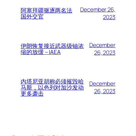
December 26,
阿塞拜疆驱逐两名法
国外交官
2023
December
伊朗恢复接近武器级铀浓
缩的放缓 – IAEA
26, 2023
内塔尼亚胡称必须摧毁哈
December
马斯，以色列对加沙发动
26, 2023
更多袭击