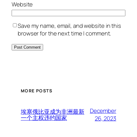
Website
Save my name, email, and website in this
browser for the next time I comment.
MORE POSTS
December
埃塞俄比亚成为非洲最新
一个主权违约国家
26, 2023