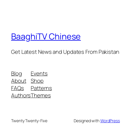
BaaghiTV Chinese
Get Latest News and Updates From Pakistan
Blog
Events
About
Shop
FAQs
Patterns
Authors
Themes
Twenty Twenty-Five
Designed with
WordPress