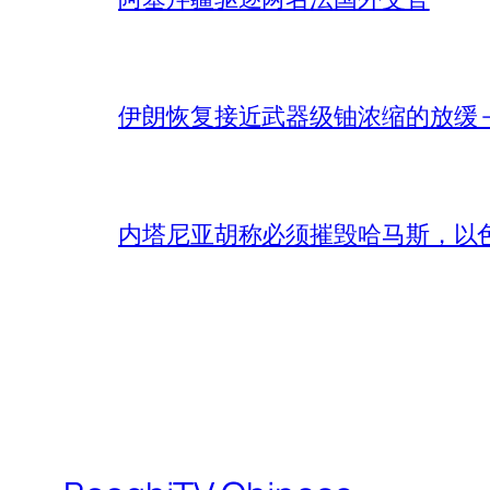
伊朗恢复接近武器级铀浓缩的放缓 – 
内塔尼亚胡称必须摧毁哈马斯，以