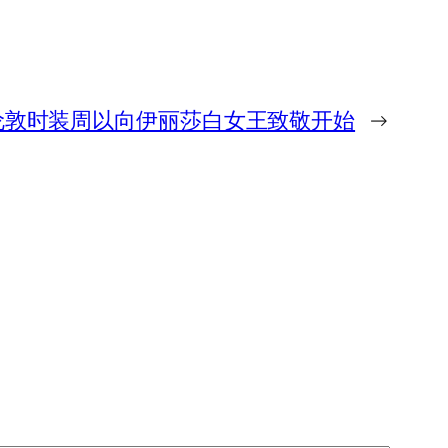
伦敦时装周以向伊丽莎白女王致敬开始
→