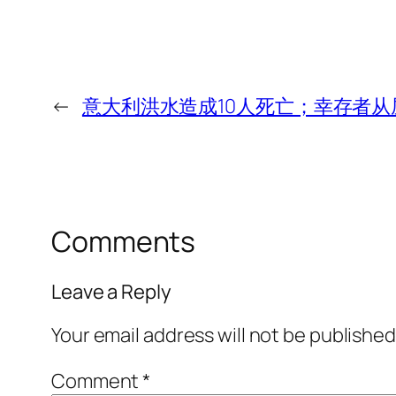
←
意大利洪水造成10人死亡；幸存者
Comments
Leave a Reply
Your email address will not be published
Comment
*