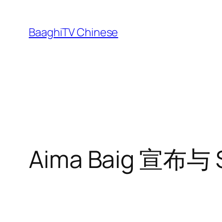
Skip
to
BaaghiTV Chinese
content
Aima Baig 宣布与 