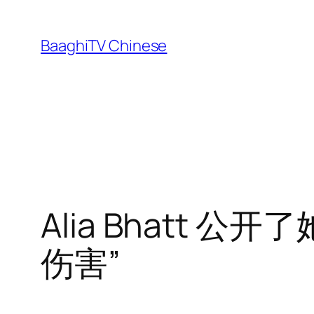
Skip
to
BaaghiTV Chinese
content
Alia Bhatt
伤害”