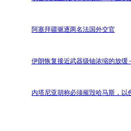
阿塞拜疆驱逐两名法国外交官
伊朗恢复接近武器级铀浓缩的放缓 – 
内塔尼亚胡称必须摧毁哈马斯，以