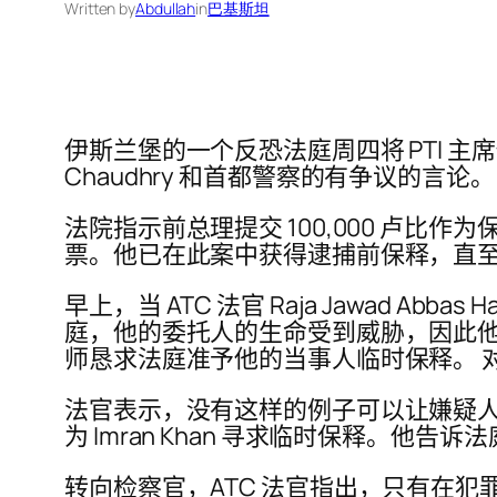
Written by
Abdullah
in
巴基斯坦
伊斯兰堡的一个反恐法庭周四将 PTI 主席
Chaudhry 和首都警察的有争议的言论。
法院指示前总理提交 100,000 卢比
票。他已在此案中获得逮捕前保释，直至 9
早上，当 ATC 法官 Raja Jawad Abba
庭，他的委托人的生命受到威胁，因此他
师恳求法庭准予他的当事人临时保释。 
法官表示，没有这样的例子可以让嫌疑人在
为 Imran Khan 寻求临时保释。他
转向检察官，ATC 法官指出，只有在犯罪时才将