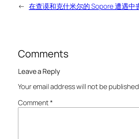
←
在查谟和克什米尔的 Sopore 遭
Comments
Leave a Reply
Your email address will not be published
Comment
*