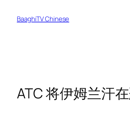
Skip
to
BaaghiTV Chinese
content
ATC 将伊姆兰汗在