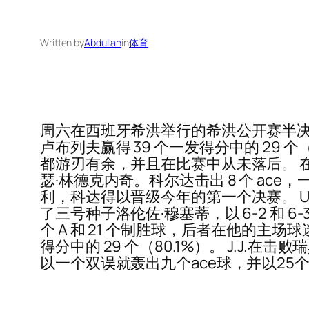
Written by
Abdullah
in
体育
周六在西班牙希洪举行的希洪公开赛半决赛
卢布列夫赢得 39 个一发得分中的 29 
都游刃有余，并且在比赛中从未落后。 在当
瑟·林德克内奇。科尔达击出 8 个 ace，一
利，科达得以晋级今年的第一个决赛。 Un
了三号种子洛伦佐·穆塞蒂，以 6-2 和
个 A 和 21 个制胜球，后者在他的主
得分中的 29 个（80.1%）。 J.J
以一个双误就轰出九个ace球，并以25