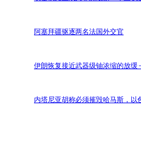
阿塞拜疆驱逐两名法国外交官
伊朗恢复接近武器级铀浓缩的放缓 – 
内塔尼亚胡称必须摧毁哈马斯，以