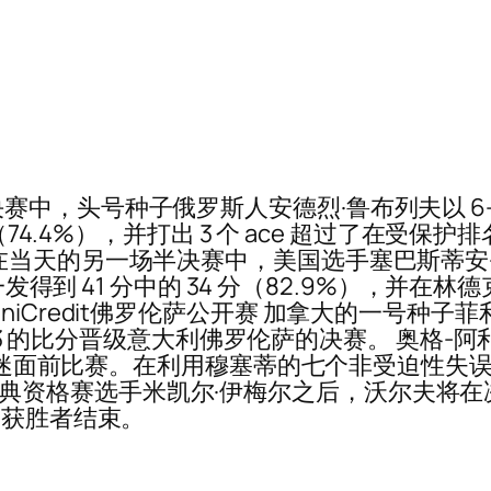
中，头号种子俄罗斯人安德烈·鲁布列夫以 6-4
个（74.4%），并打出 3 个 ace 超过了在
天的另一场半决赛中，美国选手塞巴斯蒂安·科尔达以
发得到 41 分中的 34 分（82.9%），并在林德
iCredit佛罗伦萨公开赛 加拿大的一号种子
 6-3 的比分晋级意大利佛罗伦萨的决赛。 奥格
场球迷面前比赛。在利用穆塞蒂的七个非受迫性失误
.在击败瑞典资格赛选手米凯尔·伊梅尔之后，沃尔夫
个获胜者结束。