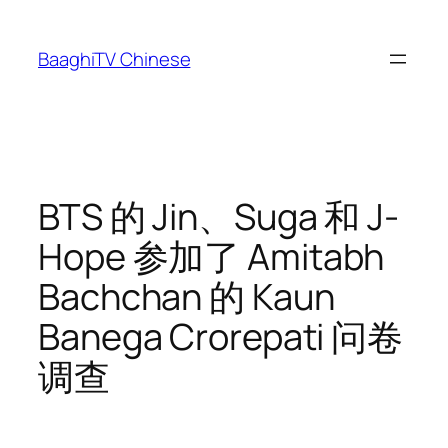
Skip
to
BaaghiTV Chinese
content
BTS 的 Jin、Suga 和 J-
Hope 参加了 Amitabh
Bachchan 的 Kaun
Banega Crorepati 问卷
调查