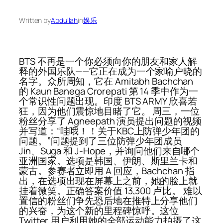
Written by
Abdullah
in
娱乐
BTS 不再是一个你必须向你的朋友和家人解
释的外国乐队——它正在成为一个家喻户晓的
名字。众所周知，它在 Amitabh Bachchan
的 Kaun Banega Crorepati 第 14 季中作为一
个常识性问题出现。印度 BTS ARMY 欣喜若
狂，因为他们震惊地目睹了它。 周三，一位
粉丝分享了 Agneepath 演员提出问题的视频
并写道：“哇哦！！关于KBC上防弹少年团的
问题。”问题提到了三位防弹少年团成员
Jin、Suga 和 J-Hope，并询问他们来自哪个
亚洲国家。选项是韩国、伊朗、斯里兰卡和
蒙古。参赛者立即用 A 回应，Bachchan 指
出，在选项出现在屏幕上之前，她的脸上就
挂着微笑。正确答案价值 13,300 卢比。 难以
置信的粉丝们争先恐后地在推特上分享他们
的兴奋，为这个新的里程碑惊呼。这位
Twitter 用户利用她的全部运动能力拍摄了这