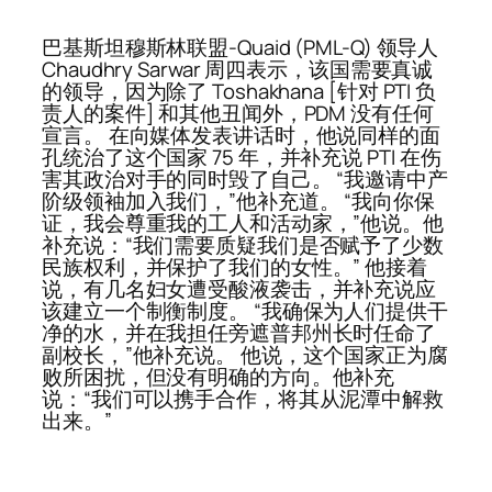
巴基斯坦穆斯林联盟-Quaid (PML-Q) 领导人
Chaudhry Sarwar 周四表示，该国需要真诚
的领导，因为除了 Toshakhana [针对 PTI 负
责人的案件] 和其他丑闻外，PDM 没有任何
宣言。 在向媒体发表讲话时，他说同样的面
孔统治了这个国家 75 年，并补充说 PTI 在伤
害其政治对手的同时毁了自己。 “我邀请中产
阶级领袖加入我们，”他补充道。 “我向你保
证，我会尊重我的工人和活动家，”他说。他
补充说：“我们需要质疑我们是否赋予了少数
民族权利，并保护了我们的女性。” 他接着
说，有几名妇女遭受酸液袭击，并补充说应
该建立一个制衡制度。 “我确保为人们提供干
净的水，并在我担任旁遮普邦州长时任命了
副校长，”他补充说。 他说，这个国家正为腐
败所困扰，但没有明确的方向。他补充
说：“我们可以携手合作，将其从泥潭中解救
出来。”