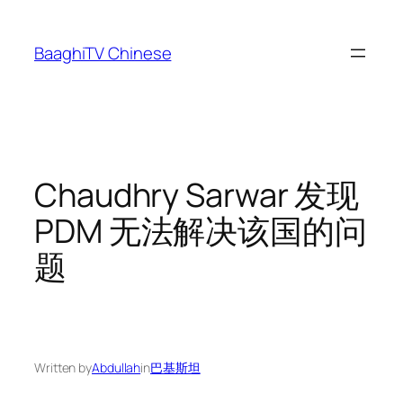
Skip
to
BaaghiTV Chinese
content
Chaudhry Sarwar 发现
PDM 无法解决该国的问
题
Written by
Abdullah
in
巴基斯坦