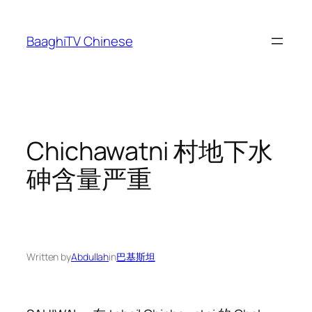
Skip
to
BaaghiTV Chinese
content
Chichawatni 村地下水
砷含量严重
Written by
Abdullah
in
巴基斯坦