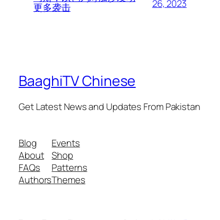
26, 2023
更多袭击
BaaghiTV Chinese
Get Latest News and Updates From Pakistan
Blog
Events
About
Shop
FAQs
Patterns
Authors
Themes