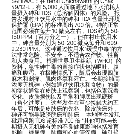
SAHIWAL：在 tehsil Chichawatni 的 Chak
49/12-L，有 5,000 人面临通过地下水消耗大
量摄入砷和 TDS（总溶解固体）的风险。 报
告发现村庄饮用水中的砷和 TDA 含量比环境
保护署 (EPA) 的标准高出 700 倍。砷的正常
范围必须在每升 10 微克左右，TDS 约为 50-
150 PPM（百万分之一），但在村庄饮用水
中，砷含量分别为 50-200 微克每升和 699-
2,230 PPM。 这种通过饮用水“缓慢中毒”的方
法非常危险、不安全，不适合农作物、牲畜
和人类食用。 根据世界卫生组织（WHO）的
资料，急性砷中毒的直接症状包括呕吐、腹
痛和腹泻。在极端情况下，随后会出现四肢
麻木和刺痛、肌肉痉挛和死亡。 长期接触高
浓度无机砷（例如通过饮用水和食物）的最
初症状通常在皮肤上观察到，包括色素沉着
变化、皮肤损伤以及手掌和脚底出现硬斑
（角化过度）。这些发生在至少接触大约五
年后，可能是皮肤癌的先兆。除皮肤癌外，
砷还可能导致膀胱癌和肺癌。 本地医生发现
砒霜问题 TDS 超标准 700 倍 “其他可能与长
期摄入无机砷有关的不良健康影响包括发育
影响、糖尿病、肺病和心血管疾病。砷引起