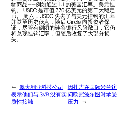
物商品——例如通过 1:1 的美国汇率。美元挂
钩。 USDC 是市值 370 亿美元的第二大稳定
币。 周六，USDC 失去了与美元挂钩的汇率
并跌至历史低点，随后 Circle 向投资者保
证，尽管有倒闭的硅谷银行风险敞口，它仍
将兑现挂钩汇率，但随后收复了大部分损
失。
←
澳大利亚科技公司
因扎吉在国际米兰访
表示他们与 SVB 没有实
问欧冠波尔图时承受
质性接触
压力
→