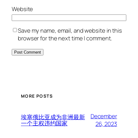
Website
Save my name, email, and website in this
browser for the next time I comment.
MORE POSTS
December
埃塞俄比亚成为非洲最新
一个主权违约国家
26, 2023