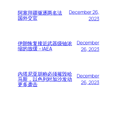
December 26,
阿塞拜疆驱逐两名法
国外交官
2023
December
伊朗恢复接近武器级铀浓
缩的放缓 – IAEA
26, 2023
内塔尼亚胡称必须摧毁哈
December
马斯，以色列对加沙发动
26, 2023
更多袭击