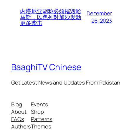
内塔尼亚胡称必须摧毁哈
December
马斯，以色列对加沙发动
26, 2023
更多袭击
BaaghiTV Chinese
Get Latest News and Updates From Pakistan
Blog
Events
About
Shop
FAQs
Patterns
Authors
Themes