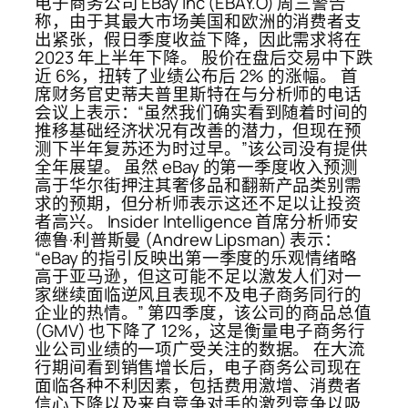
电子商务公司 EBay Inc (EBAY.O) 周三警告
称，由于其最大市场美国和欧洲的消费者支
出紧张，假日季度收益下降，因此需求将在
2023 年上半年下降。 股价在盘后交易中下跌
近 6%，扭转了业绩公布后 2% 的涨幅。 首
席财务官史蒂夫普里斯特在与分析师的电话
会议上表示：“虽然我们确实看到随着时间的
推移基础经济状况有改善的潜力，但现在预
测下半年复苏还为时过早。”该公司没有提供
全年展望。 虽然 eBay 的第一季度收入预测
高于华尔街押注其奢侈品和翻新产品类别需
求的预期，但分析师表示这还不足以让投资
者高兴。 Insider Intelligence 首席分析师安
德鲁·利普斯曼 (Andrew Lipsman) 表示：
“eBay 的指引反映出第一季度的乐观情绪略
高于亚马逊，但这可能不足以激发人们对一
家继续面临逆风且表现不及电子商务同行的
企业的热情。” 第四季度，该公司的商品总值
(GMV) 也下降了 12%，这是衡量电子商务行
业公司业绩的一项广受关注的数据。 在大流
行期间看到销售增长后，电子商务公司现在
面临各种不利因素，包括费用激增、消费者
信心下降以及来自竞争对手的激烈竞争以吸