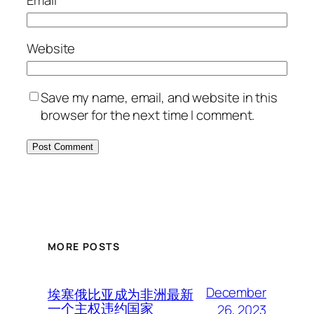
Email
*
Website
Save my name, email, and website in this
browser for the next time I comment.
MORE POSTS
December
埃塞俄比亚成为非洲最新
一个主权违约国家
26, 2023