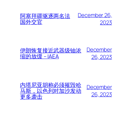
December 26,
阿塞拜疆驱逐两名法
国外交官
2023
December
伊朗恢复接近武器级铀浓
缩的放缓 – IAEA
26, 2023
内塔尼亚胡称必须摧毁哈
December
马斯，以色列对加沙发动
26, 2023
更多袭击