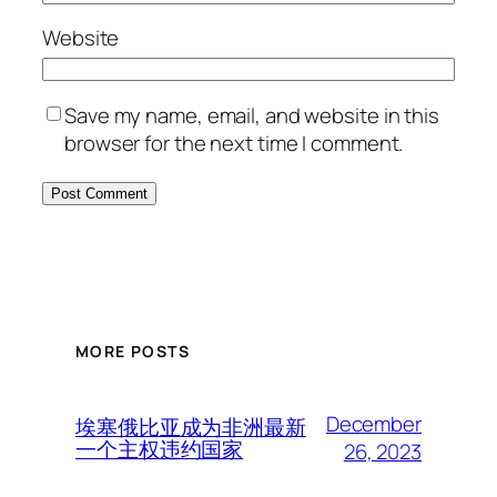
Website
Save my name, email, and website in this
browser for the next time I comment.
MORE POSTS
December
埃塞俄比亚成为非洲最新
一个主权违约国家
26, 2023