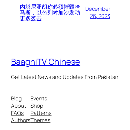
内塔尼亚胡称必须摧毁哈
December
马斯，以色列对加沙发动
26, 2023
更多袭击
BaaghiTV Chinese
Get Latest News and Updates From Pakistan
Blog
Events
About
Shop
FAQs
Patterns
Authors
Themes