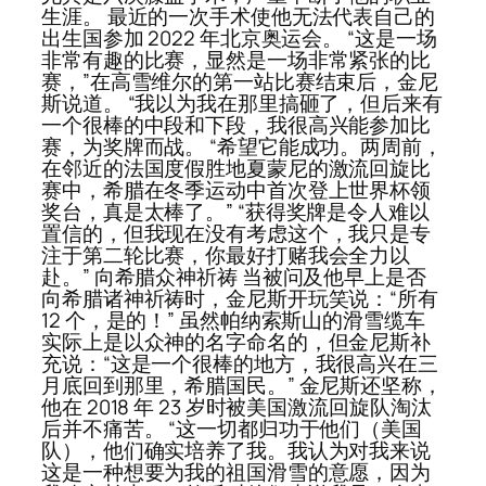
生涯。 最近的一次手术使他无法代表自己的
出生国参加 2022 年北京奥运会。 “这是一场
非常有趣的比赛，显然是一场非常紧张的比
赛，”在高雪维尔的第一站比赛结束后，金尼
斯说道。 “我以为我在那里搞砸了，但后来有
一个很棒的中段和下段，我很高兴能参加比
赛，为奖牌而战。 “希望它能成功。两周前，
在邻近的法国度假胜地夏蒙尼的激流回旋比
赛中，希腊在冬季运动中首次登上世界杯领
奖台，真是太棒了。” “获得奖牌是令人难以
置信的，但我现在没有考虑这个，我只是专
注于第二轮比赛，你最好打赌我会全力以
赴。” 向希腊众神祈祷 当被问及他早上是否
向希腊诸神祈祷时，金尼斯开玩笑说：“所有
12 个，是的！” 虽然帕纳索斯山的滑雪缆车
实际上是以众神的名字命名的，但金尼斯补
充说：“这是一个很棒的地方，我很高兴在三
月底回到那里，希腊国民。” 金尼斯还坚称，
他在 2018 年 23 岁时被美国激流回旋队淘汰
后并不痛苦。 “这一切都归功于他们（美国
队），他们确实培养了我。我认为对我来说
这是一种想要为我的祖国滑雪的意愿，因为