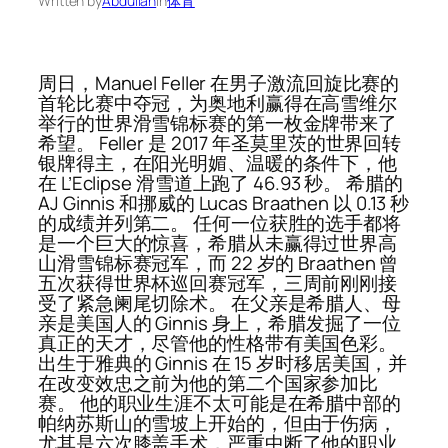
Written by
Abdullah
in
体育
周日，Manuel Feller 在男子激流回旋比赛的
首轮比赛中夺冠，为奥地利赢得在高雪维尔
举行的世界滑雪锦标赛的第一枚金牌带来了
希望。 Feller 是 2017 年圣莫里茨的世界回转
银牌得主，在阳光明媚、温暖的条件下，他
在 L’Eclipse 滑雪道上跑了 46.93 秒。 希腊的
AJ Ginnis 和挪威的 Lucas Braathen 以 0.13 秒
的成绩并列第二。 任何一位获胜的选手都将
是一个巨大的惊喜，希腊从未赢得过世界高
山滑雪锦标赛冠军，而 22 岁的 Braathen 曾
五次获得世界杯巡回赛冠军，三周前刚刚接
受了紧急阑尾切除术。 在父亲是希腊人、母
亲是美国人的 Ginnis 身上，希腊发掘了一位
真正的天才，尽管他的性格带有美国色彩。
出生于雅典的 Ginnis 在 15 岁时移居美国，并
在改变效忠之前为他的第二个国家参加比
赛。 他的职业生涯不太可能是在希腊中部的
帕纳苏斯山的雪坡上开始的，但由于伤病，
尤其是六次膝盖手术，严重中断了他的职业