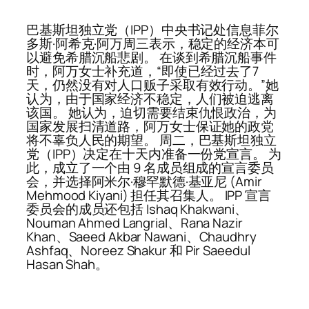
巴基斯坦独立党（IPP）中央书记处信息菲尔
多斯·阿希克·阿万周三表示，稳定的经济本可
以避免希腊沉船悲剧。 在谈到希腊沉船事件
时，阿万女士补充道，“即使已经过去了7
天，仍然没有对人口贩子采取有效行动。”她
认为，由于国家经济不稳定，人们被迫逃离
该国。 她认为，迫切需要结束仇恨政治，为
国家发展扫清道路，阿万女士保证她的政党
将不辜负人民的期望。 周二，巴基斯坦独立
党（IPP）决定在十天内准备一份党宣言。 为
此，成立了一个由 9 名成员组成的宣言委员
会，并选择阿米尔·穆罕默德·基亚尼 (Amir
Mehmood Kiyani) 担任其召集人。 IPP 宣言
委员会的成员还包括 Ishaq Khakwani、
Nouman Ahmed Langrial、Rana Nazir
Khan、Saeed Akbar Nawani、Chaudhry
Ashfaq、Noreez Shakur 和 Pir Saeedul
Hasan Shah。