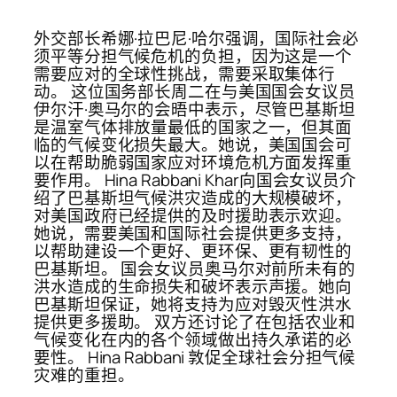
外交部长希娜·拉巴尼·哈尔强调，国际社会必
须平等分担气候危机的负担，因为这是一个
需要应对的全球性挑战，需要采取集体行
动。 这位国务部长周二在与美国国会女议员
伊尔汗·奥马尔的会晤中表示，尽管巴基斯坦
是温室气体排放量最低的国家之一，但其面
临的气候变化损失最大。她说，美国国会可
以在帮助脆弱国家应对环境危机方面发挥重
要作用。 Hina Rabbani Khar向国会女议员介
绍了巴基斯坦气候洪灾造成的大规模破坏，
对美国政府已经提供的及时援助表示欢迎。
她说，需要美国和国际社会提供更多支持，
以帮助建设一个更好、更环保、更有韧性的
巴基斯坦。 国会女议员奥马尔对前所未有的
洪水造成的生命损失和破坏表示声援。她向
巴基斯坦保证，她将支持为应对毁灭性洪水
提供更多援助。 双方还讨论了在包括农业和
气候变化在内的各个领域做出持久承诺的必
要性。 Hina Rabbani 敦促全球社会分担气候
灾难的重担。