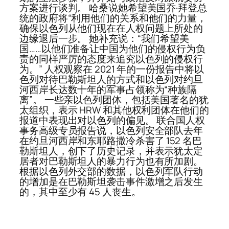
方案进行谈判。 哈桑说她希望美国乔·拜登总
统的政府将“利用他们的关系和他们的力量，
确保以色列从他们现在在人权问题上所处的
边缘退后一步。 她补充说：“我们希望美
国……以他们准备让中国为他们的侵权行为负
责的同样严厉的态度来追究以色列的侵权行
为。” 人权观察在 2021 年的一份报告中将以
色列对待巴勒斯坦人的方式和以色列对约旦
河西岸长达数十年的军事占领称为“种族隔
离”。 一些亲以色列团体，包括美国著名的犹
太组织，表示 HRW 和其他权利团体在他们的
报道中表现出对以色列的偏见。 联合国人权
事务高级专员报告说，以色列安全部队去年
在约旦河西岸和东耶路撒冷杀害了 152 名巴
勒斯坦人，创下了历史记录，并表示犹太定
居者对巴勒斯坦人的暴力行为也有所加剧。
根据以色列外交部的数据，以色列军队行动
的增加是在巴勒斯坦袭击事件激增之后发生
的，其中至少有 45 人丧生。