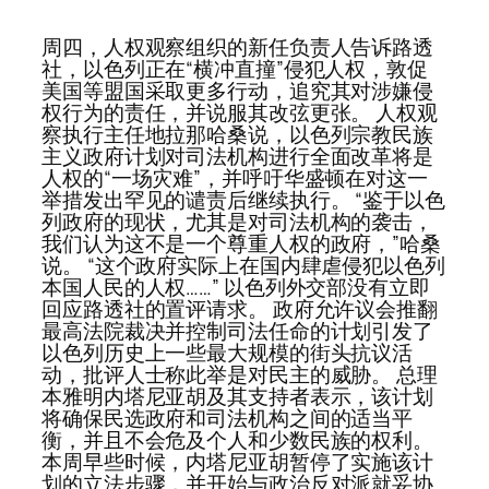
周四，人权观察组织的新任负责人告诉路透
社，以色列正在“横冲直撞”侵犯人权，敦促
美国等盟国采取更多行动，追究其对涉嫌侵
权行为的责任，并说服其改弦更张。 人权观
察执行主任地拉那哈桑说，以色列宗教民族
主义政府计划对司法机构进行全面改革将是
人权的“一场灾难”，并呼吁华盛顿在对这一
举措发出罕见的谴责后继续执行。 “鉴于以色
列政府的现状，尤其是对司法机构的袭击，
我们认为这不是一个尊重人权的政府，”哈桑
说。 “这个政府实际上在国内肆虐侵犯以色列
本国人民的人权……” 以色列外交部没有立即
回应路透社的置评请求。 政府允许议会推翻
最高法院裁决并控制司法任命的计划引发了
以色列历史上一些最大规模的街头抗议活
动，批评人士称此举是对民主的威胁。 总理
本雅明内塔尼亚胡及其支持者表示，该计划
将确保民选政府和司法机构之间的适当平
衡，并且不会危及个人和少数民族的权利。
本周早些时候，内塔尼亚胡暂停了实施该计
划的立法步骤，并开始与政治反对派就妥协