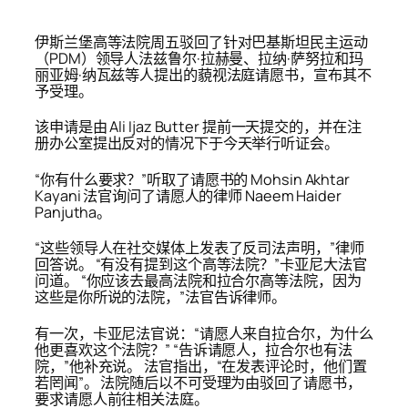
伊斯兰堡高等法院周五驳回了针对巴基斯坦民主运动
（PDM）领导人法兹鲁尔·拉赫曼、拉纳·萨努拉和玛
丽亚姆·纳瓦兹等人提出的藐视法庭请愿书，宣布其不
予受理。
该申请是由 Ali Ijaz Butter 提前一天提交的，并在注
册办公室提出反对的情况下于今天举行听证会。
“你有什么要求？”听取了请愿书的 Mohsin Akhtar
Kayani 法官询问了请愿人的律师 Naeem Haider
Panjutha。
“这些领导人在社交媒体上发表了反司法声明，”律师
回答说。 “有没有提到这个高等法院？”卡亚尼大法官
问道。 “你应该去最高法院和拉合尔高等法院，因为
这些是你所说的法院，”法官告诉律师。
有一次，卡亚尼法官说：“请愿人来自拉合尔，为什么
他更喜欢这个法院？” “告诉请愿人，拉合尔也有法
院，”他补充说。 法官指出，“在发表评论时，他们置
若罔闻”。 法院随后以不可受理为由驳回了请愿书，
要求请愿人前往相关法庭。