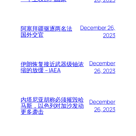
December 26,
阿塞拜疆驱逐两名法
国外交官
2023
December
伊朗恢复接近武器级铀浓
缩的放缓 – IAEA
26, 2023
内塔尼亚胡称必须摧毁哈
December
马斯，以色列对加沙发动
26, 2023
更多袭击