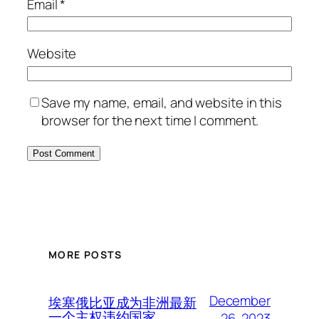
Email
*
Website
Save my name, email, and website in this
browser for the next time I comment.
MORE POSTS
December
埃塞俄比亚成为非洲最新
一个主权违约国家
26, 2023