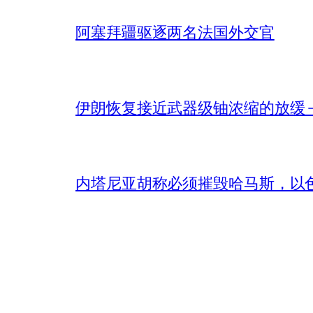
阿塞拜疆驱逐两名法国外交官
伊朗恢复接近武器级铀浓缩的放缓 – 
内塔尼亚胡称必须摧毁哈马斯，以