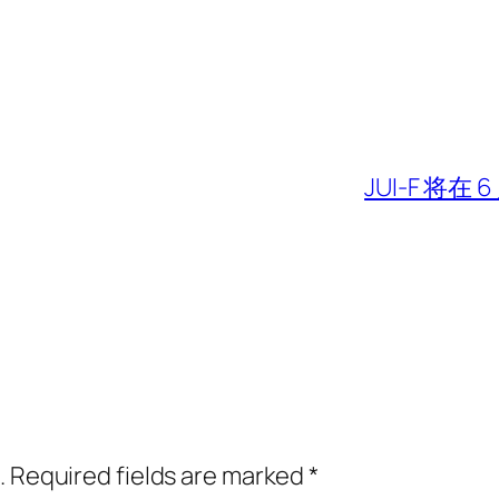
JUI-F 将
.
Required fields are marked
*