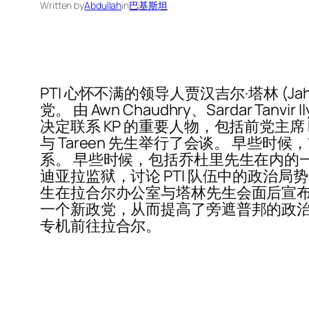
Written by
Abdullah
in
巴基斯坦
PTI 心怀不满的领导人贾汉吉尔·塔林 (J
党。 由 Awn Chaudhry、Sardar Tan
决定联系 KP 的重要人物，包括前党主席 Parvez 
与 Tareen 先生举行了会谈。 早些时候，前 
系。 早些时候，包括乔杜里先生在内的一群前 PT
迪亚拉监狱，讨论 PTI 队伍中的政治局势和最
生在拉合尔办公室与塔林先生会面后宣布了这一
一个新政党，从而提高了旁遮普邦的政
专机前往拉合尔。