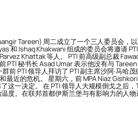
ahangir Tareen) 周二成立了一个三人
vir Ilyas 和 Ishaq Khakwani 组成的委员会将
Khattak 等人。 PTI 前高级副总裁 Fawad Chau
PTI 秘书长 Asad Umar 表示他没有与 Tare
I 领导人拜访了 PTI 副主席沙阿·马哈茂德·库雷希 
近的危机。 星期六，前 MPA Niaz Gishkor
决定。 在 PTI 领导人大规模倒戈之后，Tare
治温度。在联邦首都伊斯兰堡与有影响力的人物