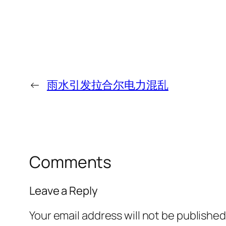
←
雨水引发拉合尔电力混乱
Comments
Leave a Reply
Your email address will not be published