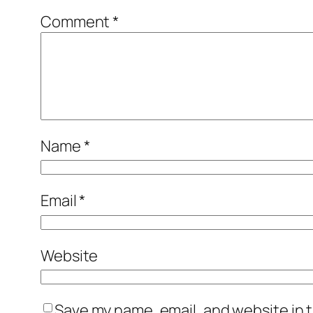
Comment
*
Name
*
Email
*
Website
Save my name, email, and website in t