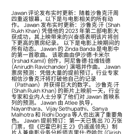
Jawan 评论发布实时更新：随着沙鲁克汗周
四重返银幕，以下是与电影相关的所有动
作。 Jawan 发布实时更新：沙鲁克·汗 (Shah
Rukh Khan) 凭借他的 2023 年第二部电影大
获成功，其上映带来的兴奋感表明该片将创
下更高的票房纪录。 以下是电影上映期间的
所有动态。 Jawan 的 Zinda Banda 是电影中
的第一首歌曲。 该歌曲由伊沙德·卡米尔
(Irshad Kamil) 创作，阿尼鲁德·拉维钱德
(Anirudh Ravichander) 演唱并作曲。 Jawan
票房预测：凭借大量的提前预订，行业专家
相信沙鲁克汗将打破他自己的记录
（Pathaan）并获得巨大的数字。 沙鲁克·汗
(Shah Rukh Khan) 的新片上映前一天，行业
专家和业内人士分享了他们对 Jawan 首映系
列的预测。 Jawan 由 Atlee 执导，
Nayanthara、Vijay Sethupathi、Sanya
Malhotra 和 Ridhi Dogra 等人也出演了重要角
色。 Jawan 提前预订：第一天已售出 70 万张
门票，但《巴霍巴利王 2》仍遥遥领先）制
片人兼电影业务分析师吉里什·乔哈尔 (Girish