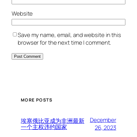
Website
Save my name, email, and website in this
browser for the next time I comment.
MORE POSTS
December
埃塞俄比亚成为非洲最新
一个主权违约国家
26, 2023