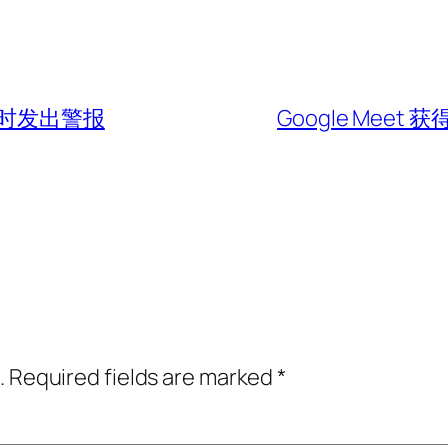
时发出警报
Google Me
.
Required fields are marked
*