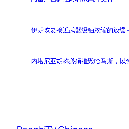
伊朗恢复接近武器级铀浓缩的放缓 – 
内塔尼亚胡称必须摧毁哈马斯，以