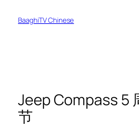
Skip
to
BaaghiTV Chinese
content
Jeep Compa
节