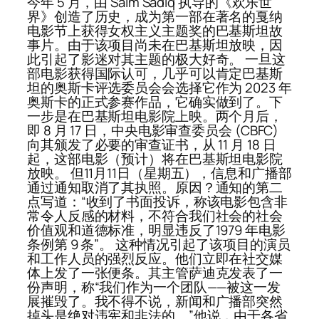
今年 5 月，由 Saim Sadiq 执导的《欢乐世
界》创造了历史，成为第一部在著名的戛纳
电影节上获得女权主义主题奖的巴基斯坦故
事片。由于该项目尚未在巴基斯坦放映，因
此引起了影迷对其主题的极大好奇。 一旦这
部电影获得国际认可，几乎可以肯定巴基斯
坦的奥斯卡评选委员会会选择它作为 2023 年
奥斯卡的正式参赛作品，它确实做到了。下
一步是在巴基斯坦电影院上映。两个月后，
即 8 月 17 日，中央电影审查委员会 (CBFC)
向其颁发了必要的审查证书，从 11 月 18 日
起，这部电影（预计）将在巴基斯坦电影院
放映。 但11月11日（星期五），信息和广播部
通过通知取消了其执照。原因？通知的第二
点写道：“收到了书面投诉，称该电影包含非
常令人反感的材料，不符合我们社会的社会
价值观和道德标准，明显违反了1979 年电影
条例第 9 条”。 这种情况引起了该项目的演员
和工作人员的强烈反应。他们立即在社交媒
体上发了一张便条。其主管萨迪克发表了一
份声明，称“我们作为一个团队——被这一发
展摧毁了。我不得不说，新闻和广播部突然
掉头是绝对违宪和非法的。”他说，由于各省