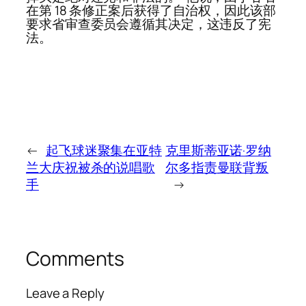
在第 18 条修正案后获得了自治权，因此该部
要求省审查委员会遵循其决定，这违反了宪
法。
←
起飞球迷聚集在亚特
克里斯蒂亚诺·罗纳
兰大庆祝被杀的说唱歌
尔多指责曼联背叛
手
→
Comments
Leave a Reply